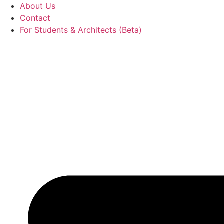
Skip
About Us
to
Contact
content
For Students & Architects (Beta)