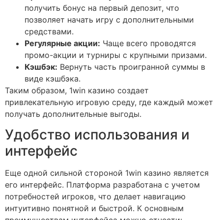
получить бонус на первый депозит, что
позволяет начать игру с дополнительными
средствами.
Регулярные акции:
Чаще всего проводятся
промо-акции и турниры с крупными призами.
Кэшбэк:
Вернуть часть проигранной суммы в
виде кэшбэка.
Таким образом, 1win казино создает
привлекательную игровую среду, где каждый может
получать дополнительные выгоды.
Удобство использования и
интерфейс
Еще одной сильной стороной 1win казино является
его интерфейс. Платформа разработана с учетом
потребностей игроков, что делает навигацию
интуитивно понятной и быстрой. К основным
преимуществам интерфейса можно отнести: