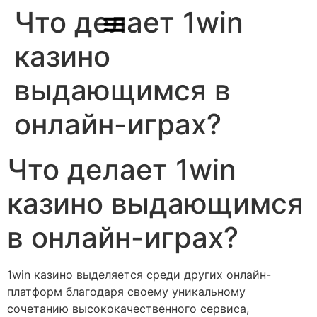
Что делает 1win
казино
For Students & Architects (Beta)
выдающимся в
онлайн-играх?
Что делает 1win
казино выдающимся
в онлайн-играх?
1win казино выделяется среди других онлайн-
платформ благодаря своему уникальному
сочетанию высококачественного сервиса,